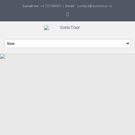
Sunati-ne:
+4 723180003 |
Email :
contact@sonictour.ro
Cehia
Lidl
Azuga
Galerie foto
Galerie foto
Galerie foto
Manastirea
Manastirea
Manastirea
Sf. Ioan
Turnu
Sf. Nectarie
Rusul, insula
Eghina
Galerie foto